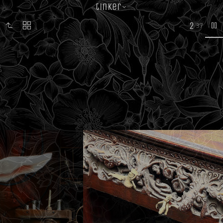
tinker
2
37